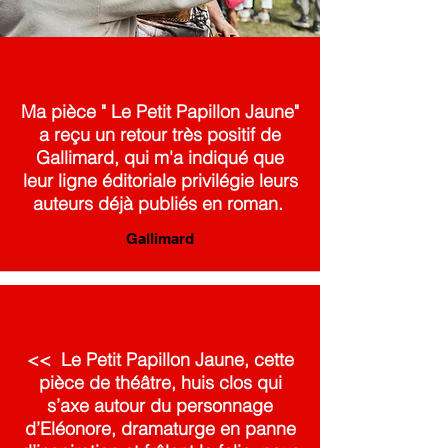
Ma pièce " Le Petit Papillon Jaune"
a reçu un retour très positif de
Gallimard, qui m'a indiqué que
leur ligne éditoriale privilégie leurs
auteurs déjà publiés en roman.
Gallimard
<< Le Petit Papillon Jaune, cette
pièce de théâtre, huis clos qui
s’axe autour du personnage
d’Eléonore, dramaturge en panne