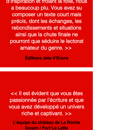
d’inspiration et frôlant la folie, nous
a beaucoup plu. Vous avez su
composer un texte court mais
précis, dont les échanges, les
rebondissements et situations
ainsi que la chute finale ne
pourront que séduire le lectorat
amateur du genre. >>
Éditions Jets d'Encre
<< Il est évident que vous êtes
passionnée par l'écriture et que
vous avez développé un univers
riche et captivant. >>
L'équipe du château de La Roche
Goyon / Fort La Latte