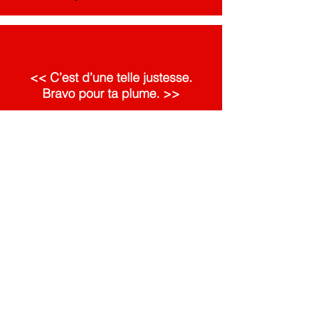
<< C’est d’une telle justesse.
Bravo pour ta plume. >>
Marie-Pierre, au sujet de la rubrique 'Ma
Loge'.
« Toutes mes félicitations, je trouve
votre site hyper complet. Français,
anglais. En parcourant vos pages,
on s’aperçoit très vite de votre
personnalité. Vous êtes très fort en
caractère, cela s’en ressent.
L’expérience de la vie, comme